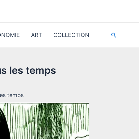
Recherche
ONOMIE
ART
COLLECTION
us les temps
les temps