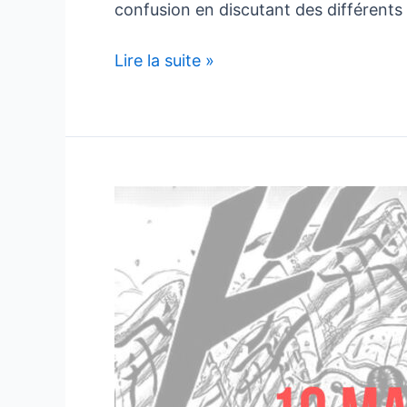
confusion en discutant des différent
Les
Lire la suite »
différents
genres,
types
et
catégories
de
mangas
dont
3
étonnamment
étranges